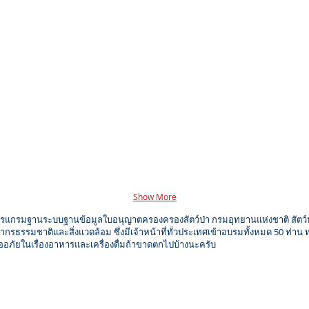
02-1good
02
Show More
แกรมฐานระบบฐานข้อมูลใบอนุญาตครองครองสัตว์ป่า กรมอุทยานแห่งชาติ สัตว์ป่า
รธรรมชาติและสิ่งแวดล้อม ซึ่งมีเจ้าหน้าที่ทั่วประเทศเข้าอบรมทั้งหมด 50 ท่าน 
ภัยในเรื่องอาหารและเครื่องดื่มถ้าขาดตกไปบ้างนะครับ
IMG_7220_edited.JPG
IMG_7251.JPG