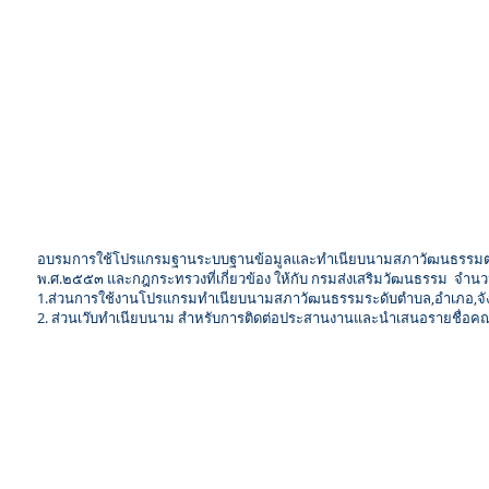
อบรมการใช้โปรแกรมฐานระบบฐานข้อมูลและทำเนียบนามสภาวัฒนธรรมตา
พ.ศ.๒๕๕๓ และกฎก ระทรวงที่เกี่ยวข้อง ให้กับ กรมส่งเสริมวัฒนธรรม จำนวน 
1.ส่วนการใช้งานโปรแกรมทำเนียบนามสภาวัฒนธรรมระดับตำบล,อำเภอ,จั
2. ส่วนเว๊บทำเนียบนาม สำหรับการติดต่อประสานงานและนำเสนอรายชื่