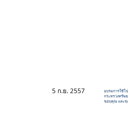
02-1good
5 ก.ย. 2557
อบรมการใช้โปร
กระทรวงทรัพยาก
ขอบคุณ และขออ
04