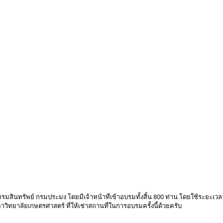
IMG_7142.JPG
IMG_7171.JPG
สินทรัพย์ กรมประมง โดยมีเจ้าหน้าที่เข้าอบรมทั้งสิ้น 800 ท่าน โดยใช้ระยะเวล
วิทยาลัยเกษตรศาสตร์ ที่ให้เช่าสถานที่ในการอบรมครั้งนี้ด้วยครับ