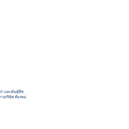
images
 และพันธุ์พืช
ทางบริษัท ต้องขอ
IMG_7250.JPG